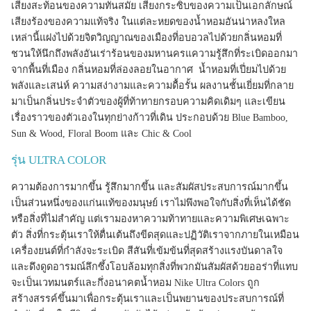
เสียงสะท้อนของความทันสมัย ​​เสียงกระซิบของความเป็นเอกลักษณ์
เสียงร้องของความแท้จริง ในแต่ละหยดของน้ำหอมอันน่าหลงใหล
เหล่านี้แฝงไปด้วยจิตวิญญาณของเมืองที่อบอวลไปด้วยกลิ่นหอมที่
ชวนให้นึกถึงพลังอันเร่าร้อนของมหานครแความรู้สึกที่ระเบิดออกมา
จากพื้นที่เมือง กลิ่นหอมที่ล่องลอยในอากาศ น้ำหอมที่เปี่ยมไปด้วย
พลังและเสน่ห์ ความสง่างามและความดื้อรั้น ผลงานชั้นเยี่ยมที่กลาย
มาเป็นกลิ่นประจำตัวของผู้ที่ท้าทายกรอบความคิดเดิมๆ และเขียน
เรื่องราวของตัวเองในทุกย่างก้าวที่เดิน
ประกอบด้วย Blue Bamboo,
Sun & Wood, Floral Boom และ Chic & Cool
รุ่น ULTRA COLOR
ความต้องการมากขึ้น รู้สึกมากขึ้น และสัมผัสประสบการณ์มากขึ้น
เป็นส่วนหนึ่งของแก่นแท้ของมนุษย์ เราไม่พึงพอใจกับสิ่งที่เห็นได้ชัด
หรือสิ่งที่ไม่สำคัญ แต่เรามองหาความท้าทายและความพิเศษเฉพาะ
ตัว สิ่งที่กระตุ้นเราให้ตื่นเต้นถึงขีดสุดและปฏิวัติเราจากภายในเหมือน
เครื่องยนต์ที่กำลังจะระเบิด สีสันที่เข้มข้นที่สุดสร้างแรงบันดาลใจ
และดึงดูดอารมณ์ลึกซึ้งโอบล้อมทุกสิ่งที่พวกมันสัมผัสด้วยออร่าที่แทบ
จะเป็นเวทมนตร์และกึ่งอนาคตน้ำหอม Nike Ultra Colors ถูก
สร้างสรรค์ขึ้นมาเพื่อกระตุ้นเราและเป็นพยานของประสบการณ์ที่