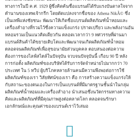
ทางการในปี ค.ศ. 1929 ผู้ซึ่งคิดค้นชื่อแบรนด์ได้รับแรงบันดาลใจจาก
ตำนานของเทพเจ้ากรีก โดยดัดแปลงจากชื่อของ Athena NikÃ© ซึ่ง
เป็นเทพีแห่งชัยชนะ พัฒนาให้เกิดชื่อแบรนด์ผลิตภัณฑ์น้ำหอมและ
เครื่องสำอางที่รวมไว้ซึ่งความแข็งแกร่ง ปราดเปรียว และพลังงานอัน
หลอมรวมเป็นแนวคิดเดียวกัน ตลอดเวลากว่า 9 ทศวรรษที่ผ่านมา
แบรนด์สินค้าได้ขยายเติบโตและพัฒนาจนเกิดผลิตภัณฑ์น้ำหอม
ตลอดจนผลิตภัณฑ์เพื่อสุขอนามัยส่วนบุคคล ตอบสนองต่อความ
ต้องการของไลฟ์สไตล์ในปัจจุบัน จวบจนปัจจุบันนี้ เกือบ 90 ปี หลัง
การก่อตั้ง ผลิตภัณฑ์ของบริษัทได้รับการจัดจำหน่ายไปมากกว่า 70
ประเทศ ใน 5 ทวีป ผู้บริโภคหลายล้านคนมีความพึงพอต่อการใช้
ผลิตภัณฑ์ของเรา วิสัยทัศน์ของเรา คือ การสร้างความแข็งแกร่งให้
กับสถานะของตนเองในการเป็นแบรนด์ที่มีมาตรฐานชั้นนำในกลุ่ม
ผลิตภัณฑ์น้ำหอมและเครื่องสำอาง นำเสนอซึ่งนวัตกรรมทางความ
คิดและผลิตภัณฑ์ที่มีคุณภาพสูงต่อตลาดโลก ตลอดจนรักษา
เอกลักษณ์และคุณค่าของแบรนด์เราไว้เสมอ