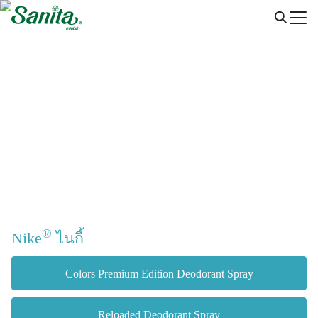
Skip
to
content
®
Nike
ไนกี้
Colors Premium Edition Deodorant Spray
Reloaded Deodorant Spray